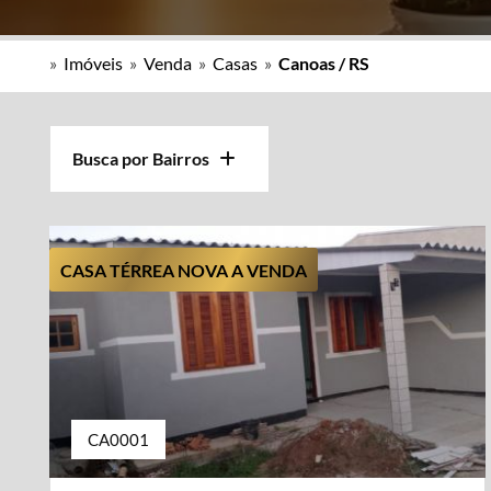
»
Imóveis
»
Venda
»
Casas
»
Canoas / RS
Busca por Bairros
CASA TÉRREA NOVA A VENDA
CA0001