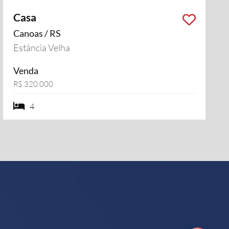
Casa
Canoas / RS
Estância Velha
Venda
R$ 320.000
4 dormiórios
4