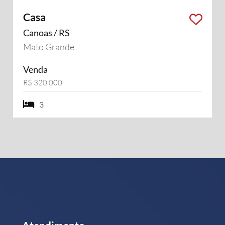
Casa
Canoas / RS
Mato Grande
Venda
R$ 320.000
3 dormiórios
3