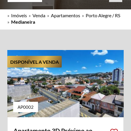
»
Imóveis
»
Venda
»
Apartamentos
»
Porto Alegre / RS
»
Medianeira
DISPONÍVEL A VENDA
AP0002
Apartamento 3D Próximo ao