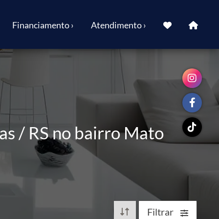
Financiamento ›
Atendimento ›
s / RS no bairro Mato
Filtrar