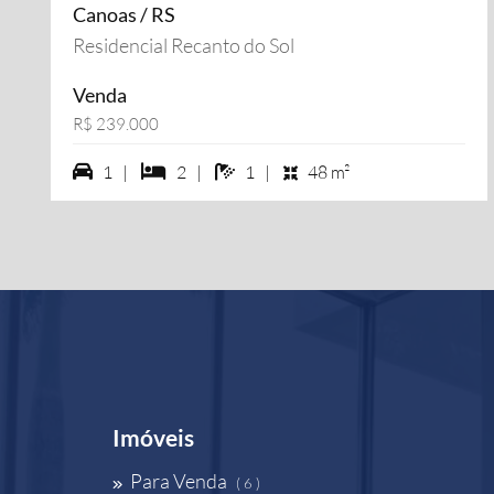
Canoas / RS
Residencial Recanto do Sol
Venda
R$ 239.000
1 vagas na garagem
2 dormiórios
1 banheiros
1 |
2 |
1 |
48 m²
Imóveis
Para Venda
( 6 )